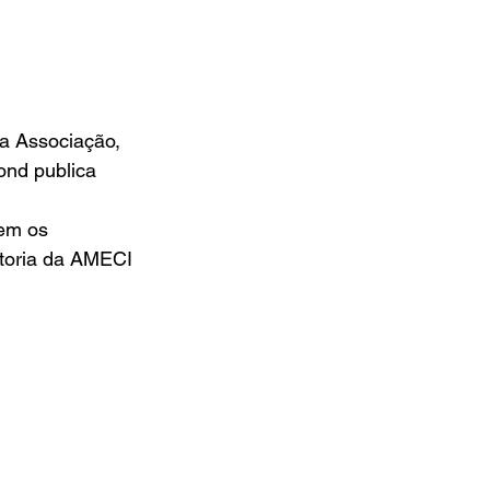
a Associação, 
nd publica 
em os 
etoria da AMECI 