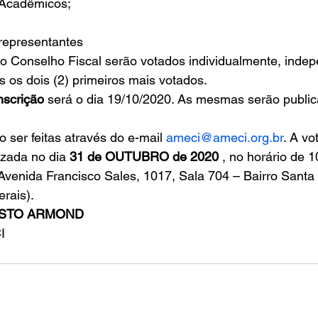
 Acadêmicos; 
representantes 
 Conselho Fiscal serão votados individualmente, indep
s os dois (2) primeiros mais votados. 
nscrição
 será o dia 19/10/2020. As mesmas serão public
 ser feitas através do e-mail 
ameci@ameci.org.br
. A vo
izada no dia 
31 de OUTUBRO de 2020 
, no horário de 1
enida Francisco Sales, 1017, Sala 704 – Bairro Santa E
rais). 
STO ARMOND
I