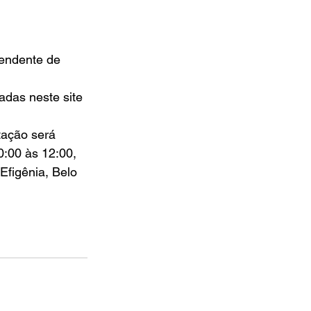
endente de 
adas neste site 
tação será 
0:00 às 12:00, 
figênia, Belo 