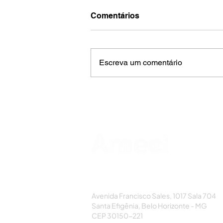
Comentários
Escreva um comentário
AMECI - Associação Mineira de Epidemi
e Controle de Infecções
Avenida Francisco Sales, 1017 Sala 704
Santa Efigênia, Belo Horizonte - MG
CEP 30150-221