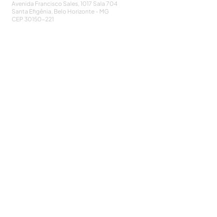
Avenida Francisco Sales, 1017 Sala 704
Santa Efigênia, Belo Horizonte - MG
CEP
30150-221
HOME
PUBLICAÇÕES
A ASSOCIAÇÃO
EVENTOS
NOTÍCIAS
SEJA UM ASSOCIADO
CONTATO
DIDÁTICO
ATUALIZE
POLÍTICA DE PRIVACIDADE
Cadastre-se e receba nossos informativos:
CADASTRAR