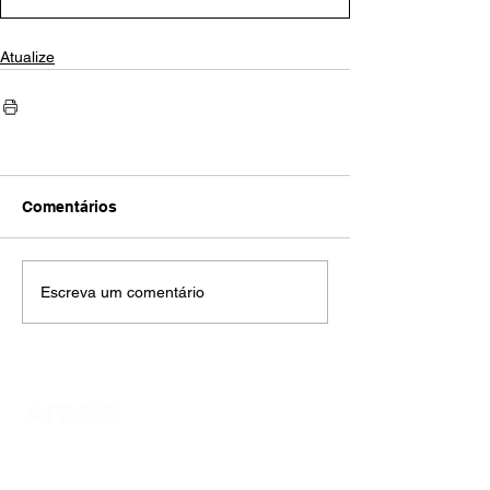
Atualize
Comentários
Escreva um comentário
AMECI - Associação Mineira de Epidemiologia
e Controle de Infecções