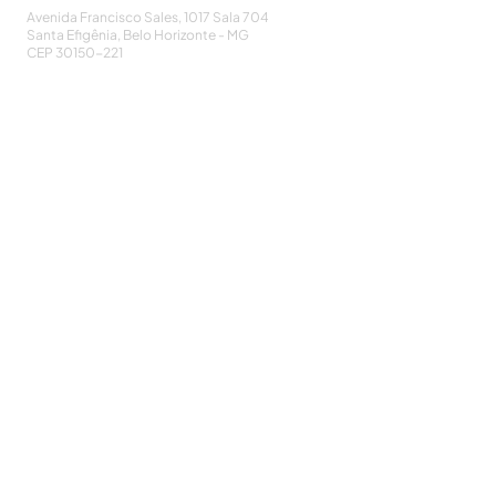
Avenida Francisco Sales, 1017 Sala 704
Santa Efigênia, Belo Horizonte - MG
CEP
30150-221
HOME
PUBLICAÇÕES
A ASSOCIAÇÃO
EVENTOS
NOTÍCIAS
SEJA UM ASSOCIADO
CONTATO
DIDÁTICO
ATUALIZE
POLÍTICA DE PRIVACIDADE
Cadastre-se e receba nossos informativos:
CADASTRAR