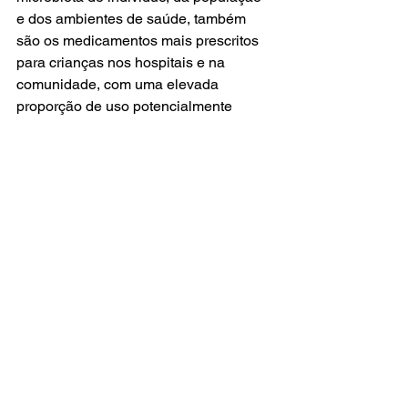
e dos ambientes de saúde, também 
são os medicamentos mais prescritos 
para crianças nos hospitais e na 
comunidade, com uma elevada 
proporção de uso potencialmente 
desnecessário ou inadequado. 
Leia o conteúdo completo:
Diretriz-Gerenciamento-
Antimicrobianos-ANVISA-2023
Baixar
Fonte: Anvisa
Notícias
Comentários