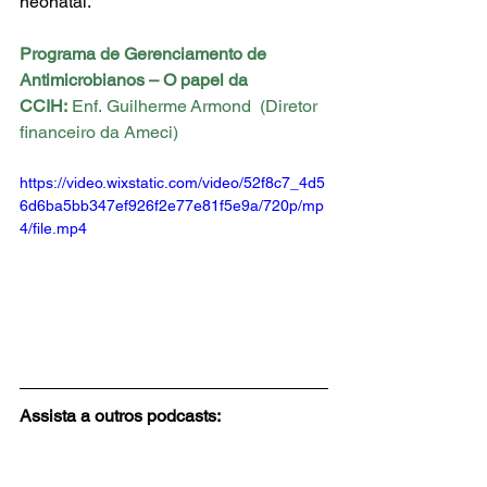
neonatal. 
Programa de Gerenciamento de 
Antimicrobianos – O papel da 
CCIH: 
Enf. Guilherme Armond  (Diretor 
financeiro da Ameci)
https://video.wixstatic.com/video/52f8c7_4d5
6d6ba5bb347ef926f2e77e81f5e9a/720p/mp
4/file.mp4
Assista a outros podcasts:
https://bit.ly/3MYe4bs
Fonte: Anvisa