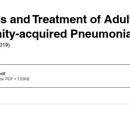
s and Treatment of Adul
ty-acquired Pneumoni
2019)
pdf
 de PDF • 735KB