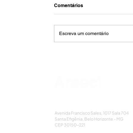
Comentários
Escreva um comentário
AMECI - Associação Mineira de Epidemi
e Controle de Infecções
Avenida Francisco Sales, 1017 Sala 704
Santa Efigênia, Belo Horizonte - MG
CEP 30150-221