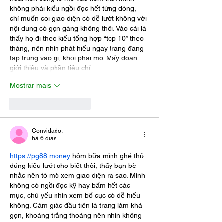
không phải kiểu ngồi đọc hết từng dòng, 
chỉ muốn coi giao diện có dễ lướt không với 
nội dung có gọn gàng không thôi. Vào cái là 
thấy họ đi theo kiểu tổng hợp “top 10” theo 
tháng, nên nhìn phát hiểu ngay trang đang 
tập trung vào gì, khỏi phải mò. Mấy đoạn 
giới thiệu và phần tiêu chí…
Mostrar mais
Curtir
Responder
Convidado:
há 6 dias
https://pg88.money
 hôm bữa mình ghé thử 
đúng kiểu lướt cho biết thôi, thấy bạn bè 
nhắc nên tò mò xem giao diện ra sao. Mình 
không có ngồi đọc kỹ hay bấm hết các 
mục, chủ yếu nhìn xem bố cục có dễ hiểu 
không. Cảm giác đầu tiên là trang làm khá 
gọn, khoảng trắng thoáng nên nhìn không 