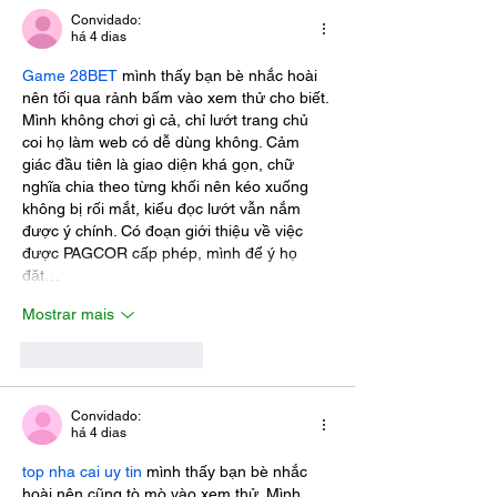
Convidado:
há 4 dias
Game 28BET
 mình thấy bạn bè nhắc hoài 
nên tối qua rảnh bấm vào xem thử cho biết. 
Mình không chơi gì cả, chỉ lướt trang chủ 
coi họ làm web có dễ dùng không. Cảm 
giác đầu tiên là giao diện khá gọn, chữ 
nghĩa chia theo từng khối nên kéo xuống 
không bị rối mắt, kiểu đọc lướt vẫn nắm 
được ý chính. Có đoạn giới thiệu về việc 
được PAGCOR cấp phép, mình để ý họ 
đặt…
Mostrar mais
Curtir
Responder
Convidado:
há 4 dias
top nha cai uy tin
 mình thấy bạn bè nhắc 
hoài nên cũng tò mò vào xem thử. Mình 