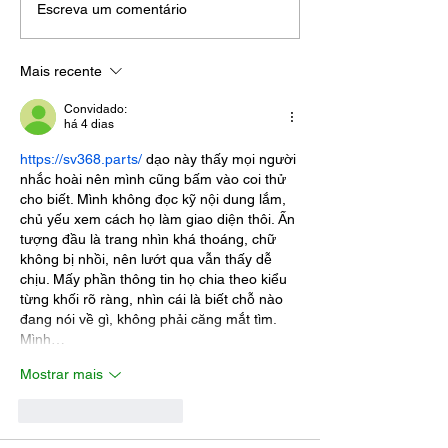
Escreva um comentário
Mais recente
Convidado:
há 4 dias
https://sv368.parts/
 dạo này thấy mọi người 
nhắc hoài nên mình cũng bấm vào coi thử 
cho biết. Mình không đọc kỹ nội dung lắm, 
chủ yếu xem cách họ làm giao diện thôi. Ấn 
tượng đầu là trang nhìn khá thoáng, chữ 
không bị nhồi, nên lướt qua vẫn thấy dễ 
chịu. Mấy phần thông tin họ chia theo kiểu 
từng khối rõ ràng, nhìn cái là biết chỗ nào 
đang nói về gì, không phải căng mắt tìm. 
Mình…
Mostrar mais
Curtir
Responder