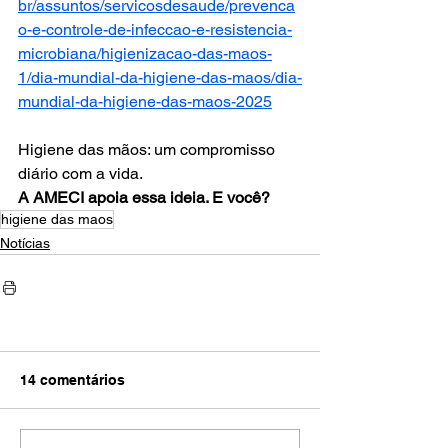
br/assuntos/servicosdesaude/prevenca
o-e-controle-de-infeccao-e-resistencia-
microbiana/higienizacao-das-maos-
1/dia-mundial-da-higiene-das-maos/dia-
mundial-da-higiene-das-maos-2025
Higiene das mãos: um compromisso 
diário com a vida.
A AMECI apoia essa ideia. E você?
higiene das maos
Notícias
14 comentários