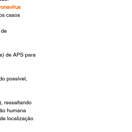
ronavírus
os casos 
 de 
(s) de APS para 
do possível, 
, ressaltando 
cção humana 
de localização 