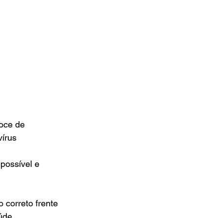
oce de 
vírus
possível e 
 correto frente 
úde.