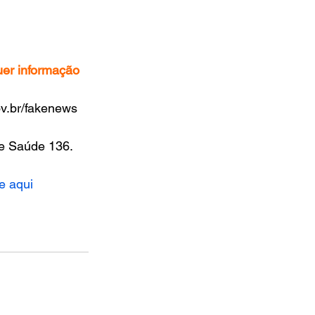
uer informação 
v.br/fakenews 
ue Saúde 136.
ue aqui