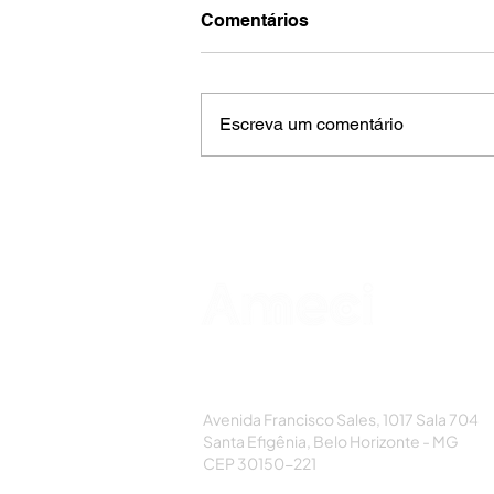
Comentários
Escreva um comentário
AMECI - Associação Mineira de Epidemi
e Controle de Infecções
Avenida Francisco Sales, 1017 Sala 704
Santa Efigênia, Belo Horizonte - MG
CEP 30150-221