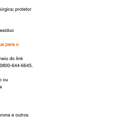
gica; protetor 
resíduo 
us para o 
eio do link 
, 0800-644-6645.
o ou 
s
rona e outros 