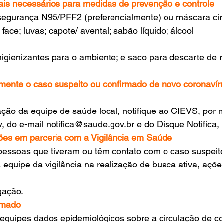
iais necessários para medidas de prevenção e controle
egurança N95/PFF2 (preferencialmente) ou máscara cirúr
 face; luvas; capote/ avental; sabão líquido; álcool
higienizantes para o ambiente; e saco para descarte de 
amente o caso suspeito ou confirmado de novo coronavír
ação da equipe de saúde local, notifique ao CIEVS, por m
cov, do e-mail notifica@saude.gov.br e do Disque Notifica
ções em parceria com a Vigilância em Saúde
 pessoas que tiveram ou têm contato com o caso suspeit
 equipe da vigilância na realização de busca ativa, açõe
gação.
rmado
equipes dados epidemiológicos sobre a circulação de co