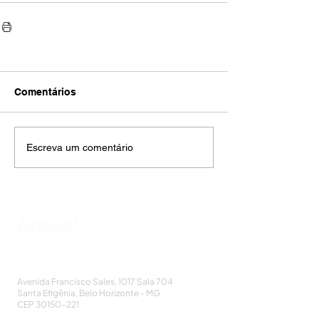
Comentários
Escreva um comentário
AMECI - Associação Mineira de Epidemiologia
e Controle de Infecções
Avenida Francisco Sales, 1017 Sala 704
Santa Efigênia, Belo Horizonte - MG
CEP
30150-221