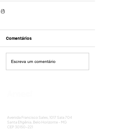
Comentários
Escreva um comentário
AMECI - Associação Mineira de Epidemiologia
e Controle de Infecções
Avenida Francisco Sales, 1017 Sala 704
Santa Efigênia, Belo Horizonte - MG
CEP
30150-221