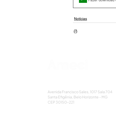
Fazer download
Notícias
AMECI - Associação Mineira de Epidemi
e Controle de Infecções
Avenida Francisco Sales, 1017 Sala 704
Santa Efigênia, Belo Horizonte - MG
CEP 30150-221