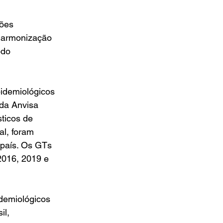
ções 
harmonização 
odo 
pidemiológicos 
da Anvisa 
ticos de 
l, foram 
 país. Os GTs 
2016, 2019 e 
demiológicos 
il, 