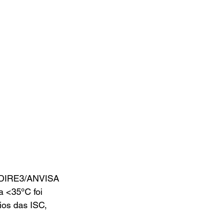
/DIRE3/ANVISA 
a <35ºC foi 
ios das ISC, 