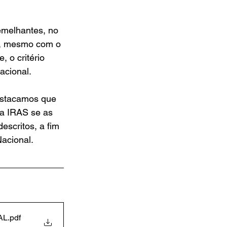
emelhantes, no 
s, mesmo com o 
 o critério 
acional. 
estacamos que 
da IRAS se as 
escritos, a fim 
acional.
AL
.pdf