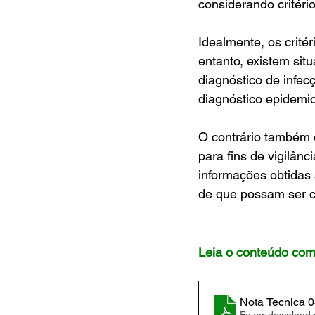
considerando critério
Idealmente, os crité
entanto, existem si
diagnóstico de infec
diagnóstico epidemio
O contrário também 
para fins de vigilânc
informações obtidas 
de que possam ser c
Leia o conteúdo com
Nota Tecnica 0