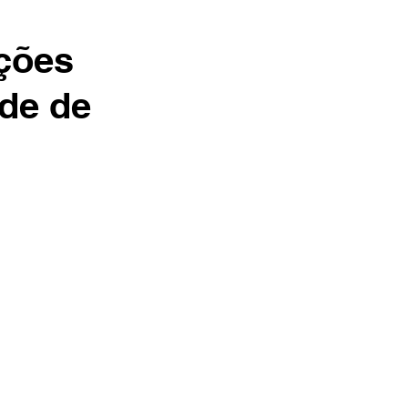
cções
úde de