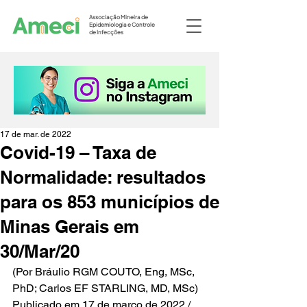
Associação Mineira de
Epidemiologia e Controle
de Infecções
17 de mar. de 2022
Covid-19 – Taxa de
Normalidade: resultados
para os 853 municípios de
Minas Gerais em
30/Mar/20
(Por Bráulio RGM COUTO, Eng, MSc, 
PhD; Carlos EF STARLING, MD, MSc) 
Publicado em 17 de março de 2022 / 