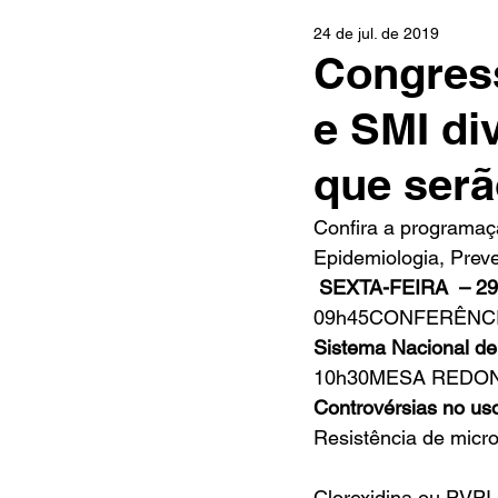
24 de jul. de 2019
Congress
e SMI di
que ser
Confira a programaç
Epidemiologia, Preve
SEXTA-FEIRA  – 
09h45CONFERÊNC
Sistema Nacional de 
10h30MESA REDO
Controvérsias no uso
Resistência de micr
Clorexidina ou PVPI-