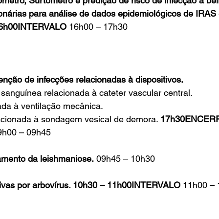
metro, Surtômetro e predição de risco de infecção à beira
onárias para análise de dados epidemiológicos de IRAS 
 16h00INTERVALO
 16h00 – 17h30
nção de infecções relacionadas à dispositivos.
 sanguínea relacionada à cateter vascular central.
da à ventilação mecânica. 
lacionada à sondagem vesical de demora. 
17h30ENCER
9h00 – 09h45
tamento da leishmaniose.
 09h45 – 10h30
ivas por arbovírus. 10h30 – 11h00INTERVALO
 11h00 –