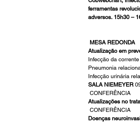
Cobwebchart, Infectô
ferramentas revoluci
adversos. 15h30 –
MESA REDONDA
Atualização em preve
Infecção da corrente
Pneumonia relaciona
Infecção urinária re
SALA NIEMEYER
 0
 CONFERÊNCIA
Atualizações no tra
 CONFERÊNCIA
Doenças neuroinvas