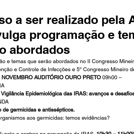
o a ser realizado pela
vulga programação e te
ão abordados
ão e temas que serão abordados no II Congresso Mineir
nção e Controle de Infecções e 5º Congresso Mineiro de
29 NOVEMBRO AUDITÓRIO OURO PRETO
 09h00 – 
IA
Vigilância Epidemiológica das IRAS: avanços e desafios
NDA
 de germicidas e antissépticos.
organismos aos germicidas: temos evidências? 
I: prós e contras na prevenção de IRAS. 
10h30 – 11h0