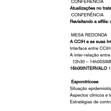
 CONFERÊNCIA
Atualizações no trat
 CONFERÊNCIA
Revisitando a sífili
 MESA REDONDA
A CCIH e as suas Int
Interface entre CCIH
A inter-relação ent
 12h30 – 14h00SI
16h00INTERVALO
 
Esporotricose
Situação epidemioló
Aspectos clínicos e 
Estratégias de contro