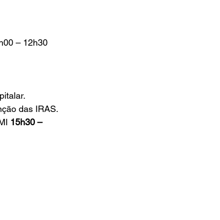
h00 – 12h30
italar.
enção das IRAS.
MI 
15h30 – 