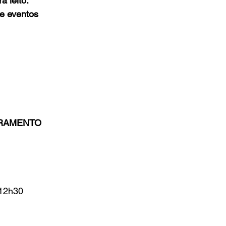
 leito: 
e eventos 
RAMENTO 
 12h30