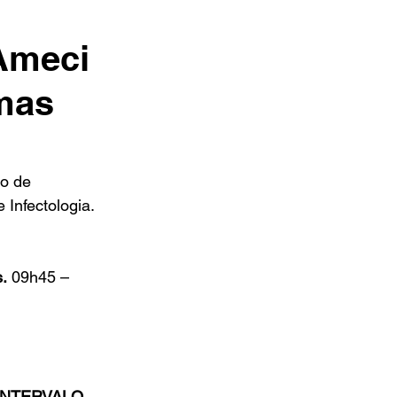
 Ameci
mas
o de 
 Infectologia.
.
 09h45 – 
0INTERVALO