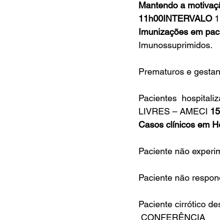
Mantendo a motivação
11h00INTERVALO
 
Imunizações em paci
Imunossuprimidos. 
Prematuros e gestan
Pacientes  hospita
LIVRES – AMECI 
15
Casos clínicos em H
Paciente não experi
Paciente não respond
Paciente cirrótico d
CONFERÊNCIA