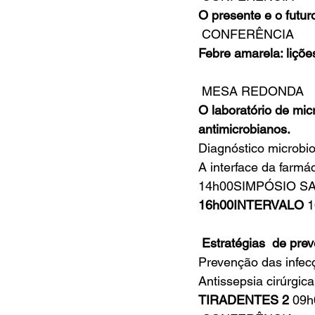
O presente e o futur
CONFERÊNCIA
Febre amarela: liç
MESA REDONDA
O laboratório de micr
antimicrobianos.
Diagnóstico microbi
A interface da farmá
14h00SIMPÓSIO SAT
16h00INTERVALO
 
 Estratégias  de pre
Prevenção das infecçõ
Antissepsia cirúrgic
TIRADENTES 2
 09h