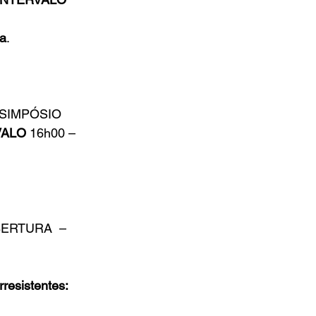
ia
.
00SIMPÓSIO 
VALO
 16h00 – 
BERTURA  –   
resistentes: 