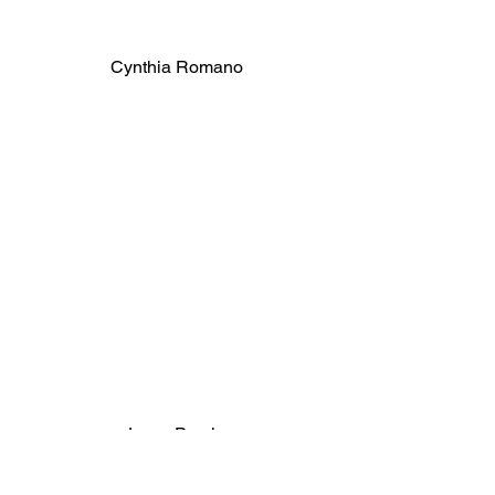
Cynthia Romano
Joyce Pereira
Notícias