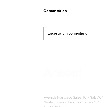
Comentários
Escreva um comentário
AMECI - Associação Mineira de Epidemi
e Controle de Infecções
Avenida Francisco Sales, 1017 Sala 704
Santa Efigênia, Belo Horizonte - MG
CEP 30150-221