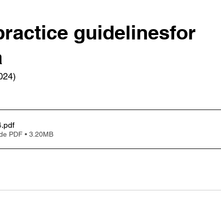
practice guidelinesfor
a
2024)
4
.pdf
 de PDF • 3.20MB