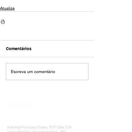
Atualize
Comentários
Escreva um comentário
AMECI - Associação Mineira de Epidemiologia
e Controle de Infecções
Avenida Francisco Sales, 1017 Sala 704
Santa Efigênia, Belo Horizonte - MG