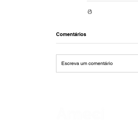
Comentários
Escreva um comentário
AMECI - Associação Mineira de Epidemi
e Controle de Infecções