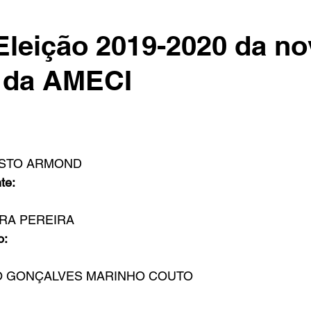
leição 2019-2020 da no
a da AMECI
STO ARMOND
te:
RA PEREIRA
o:
O GONÇALVES MARINHO COUTO