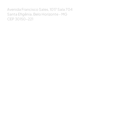
e Controle de Infecções
Avenida Francisco Sales, 1017 Sala 704
Santa Efigênia, Belo Horizonte - MG
CEP
30150-221
HOME
PUBLICAÇÕES
A ASSOCIAÇÃO
EVENTOS
NOTÍCIAS
SEJA UM ASSOCIADO
CONTATO
DIDÁTICO
ATUALIZE
POLÍTICA DE PRIVACIDADE
Cadastre-se e receba nossos informativos:
CADASTRAR