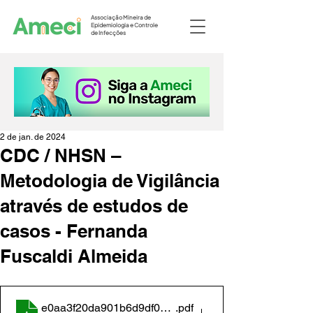
Associação Mineira de
Epidemiologia e Controle
de Infecções
2 de jan. de 2024
CDC / NHSN –
Metodologia de Vigilância
através de estudos de
casos - Fernanda
Fuscaldi Almeida
e0aa3f20da901b6d9df0a9e1dd449493
.pdf