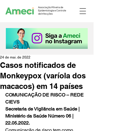
Associação Mineira de
Epidemiologia e Controle
de Infecções
24 de mai. de 2022
Casos notificados de
Monkeypox (varíola dos
macacos) em 14 países
COMUNICAÇÃO DE RISCO – REDE 
CIEVS
Secretaria de Vigilância em Saúde | 
Ministério da Saúde Número 06 | 
22.05.2022.
Comunicação de risco tem como 