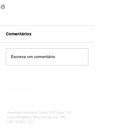
Comentários
Escreva um comentário
AMECI - Associação Mineira de Epidemiologia
e Controle de Infecções
Avenida Francisco Sales, 1017 Sala 704
Santa Efigênia, Belo Horizonte - MG
CEP
30150-221