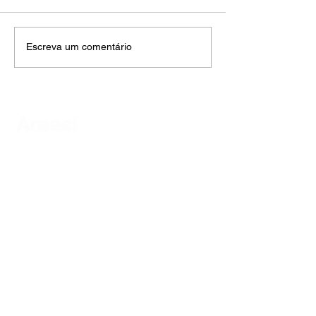
Escreva um comentário
AMECI - Associação Mineira de Epidemiologia
e Controle de Infecções
Avenida Francisco Sales, 1017 Sala 704
Santa Efigênia, Belo Horizonte - MG
CEP
30150-221
HOME
PUBLICAÇÕES
A ASSOCIAÇÃO
EVENTOS
NOTÍCIAS
SEJA UM ASSOCIADO
CONTATO
DIDÁTICO
ATUALIZE