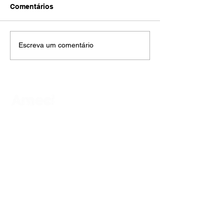
Comentários
Escreva um comentário
AMECI - Associação Mineira de Epidemiologia
e Controle de Infecções
Avenida Francisco Sales, 1017 Sala 704
Santa Efigênia, Belo Horizonte - MG
CEP
30150-221
HOME
PUBLICAÇÕES
A ASSOCIAÇÃO
EVENTOS
NOTÍCIAS
SEJA UM ASSOCIADO
CONTATO
DIDÁTICO