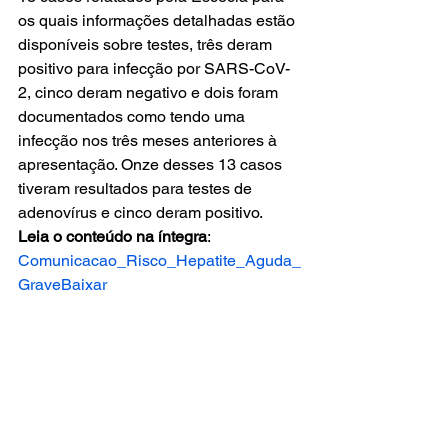
os quais informações detalhadas estão 
disponíveis sobre testes, três deram 
positivo para infecção por SARS-CoV-
2, cinco deram negativo e dois foram 
documentados como tendo uma 
infecção nos três meses anteriores à 
apresentação. Onze desses 13 casos 
tiveram resultados para testes de 
adenovírus e cinco deram positivo. 
Leia o conteúdo na íntegra
: 
Comunicacao_Risco_Hepatite_Aguda_
Grave
Baixar
(Fonte: Centro de Informações 
Estratégicas de Vigilância em Saúde – 
CIEVS) 
Artigo complementar (em inglês):
acute-hepatitis-technical-briefing-