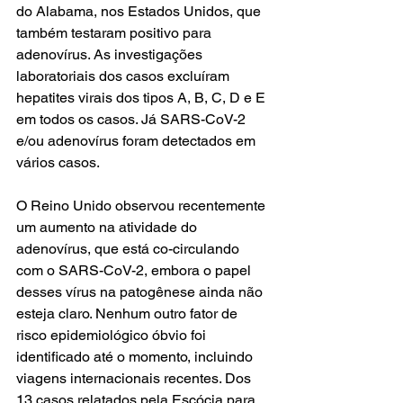
do Alabama, nos Estados Unidos, que 
também testaram positivo para 
adenovírus. As investigações 
laboratoriais dos casos excluíram 
hepatites virais dos tipos A, B, C, D e E 
em todos os casos. Já SARS-CoV-2 
e/ou adenovírus foram detectados em 
vários casos.
O Reino Unido observou recentemente 
um aumento na atividade do 
adenovírus, que está co-circulando 
com o SARS-CoV-2, embora o papel 
desses vírus na patogênese ainda não 
esteja claro. Nenhum outro fator de 
risco epidemiológico óbvio foi 
identificado até o momento, incluindo 
viagens internacionais recentes. Dos 
13 casos relatados pela Escócia para 