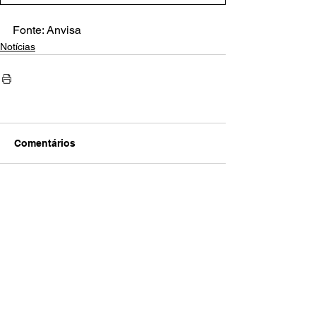
Fonte: Anvisa
Notícias
Comentários
Escreva um comentário
AMECI - Associação Mineira de Epidemiologia
e Controle de Infecções