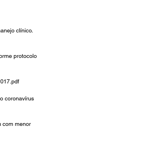
nejo clínico. 
forme protocolo 
2017.pdf
o coronavírus 
ou com menor 