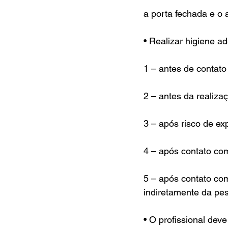
a porta fechada e o 
• Realizar higiene 
1 – antes de contat
2 – antes da realiza
3 – após risco de exp
4 – após contato co
5 – após contato co
indiretamente da pe
• O profissional dev