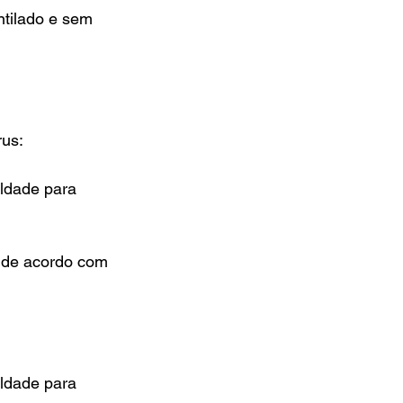
ntilado e sem 
rus:
uldade para 
, de acordo com 
uldade para 