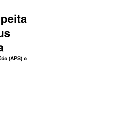
peita
us
a
úde (APS) e 