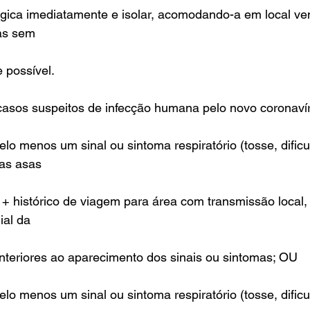
rgica imediatamente e isolar, acomodando-a em local ve
as sem
 possível.
casos suspeitos de infecção humana pelo novo coronaví
pelo menos um sinal ou sintoma respiratório (tosse, dific
das asas
) + histórico de viagem para área com transmissão local
ial da
nteriores ao aparecimento dos sinais ou sintomas; OU
pelo menos um sinal ou sintoma respiratório (tosse, dific