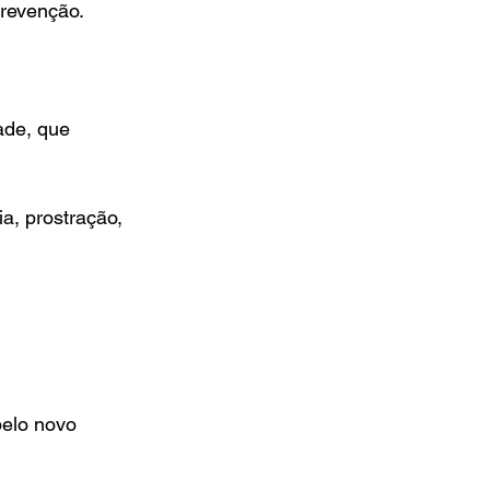
prevenção.
ade, que 
ia, prostração, 
elo novo 