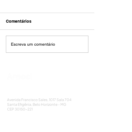
Comentários
Escreva um comentário
AMECI - Associação Mineira de Epidemiologia
e Controle de Infecções
Avenida Francisco Sales, 1017 Sala 704
Santa Efigênia, Belo Horizonte - MG
CEP
30150-221
HOME
PUBLICAÇÕES
A ASSOCIAÇÃO
EVENTOS