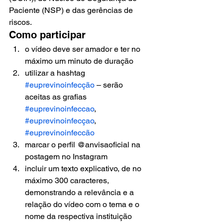
Paciente (NSP) e das gerências de 
riscos.
Como participar
o vídeo deve ser amador e ter no 
máximo um minuto de duração
utilizar a hashtag 
#euprevinoinfecção
 – serão 
aceitas as grafias 
#euprevinoinfeccao
, 
#euprevinoinfecçao
, 
#euprevinoinfeccão
marcar o perfil @anvisaoficial na 
postagem no Instagram
incluir um texto explicativo, de no 
máximo 300 caracteres, 
demonstrando a relevância e a 
relação do vídeo com o tema e o 
nome da respectiva instituição