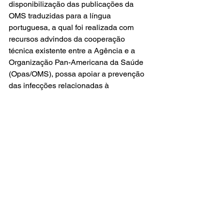
disponibilização das publicações da 
OMS traduzidas para a língua 
portuguesa, a qual foi realizada com 
recursos advindos da cooperação 
técnica existente entre a Agência e a 
Organização Pan-Americana da Saúde 
(Opas/OMS), possa apoiar a prevenção 
das infecções relacionadas à 
assistência à saúde (Iras), combater a 
disseminação da resistência aos 
antimicrobianos e promover a 
segurança do paciente em serviços de 
saúde do Brasil.  
(Fonte: Anvisa)
Notícias