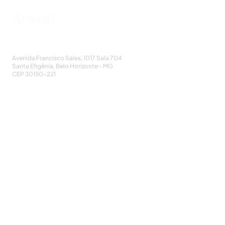
AMECI - Associação Mineira de Epidemiologia
e Controle de Infecções
Avenida Francisco Sales, 1017 Sala 704
Santa Efigênia, Belo Horizonte - MG
CEP
30150-221
HOME
PUBLICAÇÕES
A ASSOCIAÇÃO
EVENTOS
NOTÍCIAS
SEJA UM ASSOCIADO
CONTATO
DIDÁTICO
ATUALIZE
POLÍTICA DE PRIVACIDADE
Cadastre-se e receba nossos informativos: