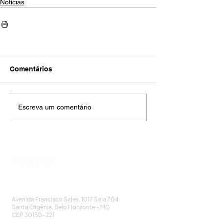
Notícias
Comentários
Escreva um comentário
AMECI - Associação Mineira de Epidemiologia
e Controle de Infecções
Avenida Francisco Sales, 1017 Sala 704
Santa Efigênia, Belo Horizonte - MG
CEP
30150-221