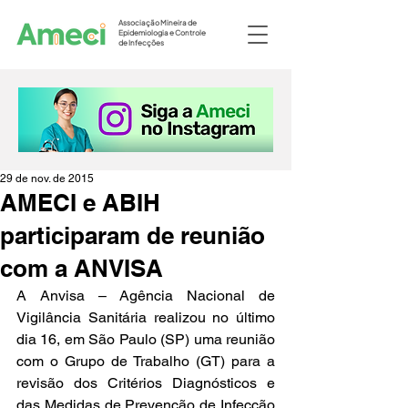
Associação Mineira de
Epidemiologia e Controle
de Infecções
29 de nov. de 2015
AMECI e ABIH
participaram de reunião
com a ANVISA
A Anvisa – Agência Nacional de 
Vigilância Sanitária realizou no último 
dia 16, em São Paulo (SP) uma reunião 
com o Grupo de Trabalho (GT) para a 
revisão dos Critérios Diagnósticos e 
das Medidas de Prevenção de Infecção 