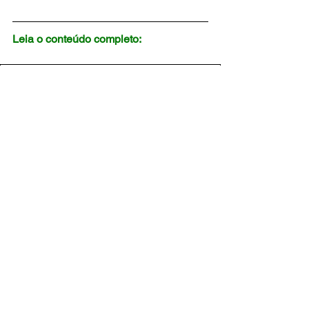
Leia o conteúdo completo:
Alerta - IdentificaÃ§Ã£o Candiada auris no municÃ_pi
.pdf
Fazer download de PDF • 210KB
Notícias
Comentários
Escreva um comentário