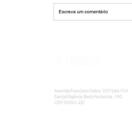
Escreva um comentário
AMECI - Associação Mineira de Epidemi
e Controle de Infecções
Avenida Francisco Sales, 1017 Sala 704
Santa Efigênia, Belo Horizonte - MG
CEP 30150-221