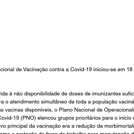
ional de Vacinação contra a Covid-19 iniciou-se em 18 
da à não disponibilidade de doses de imunizantes sufic
a o atendimento simultâneo de toda a população vacináv
das vacinas disponíveis, o Plano Nacional de Operacional
ovid-19 (PNO) elencou grupos prioritários para o início 
ivo principal da vacinação era a redução da morbimorta
omo a proteção da força de trabalho para manutenção d