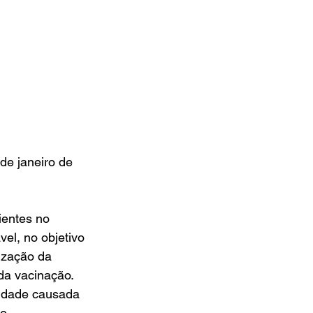
de janeiro de 
ientes no 
el, no objetivo 
ização da 
da vacinação. 
lidade causada 
o 