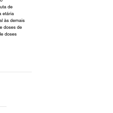
uta de 
 etária 
l às demais 
de doses de 
de doses 