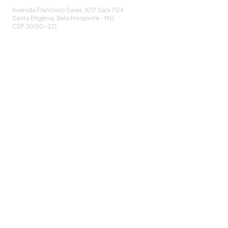
Avenida Francisco Sales, 1017 Sala 704
Santa Efigênia, Belo Horizonte - MG
CEP
30150-221
HOME
PUBLICAÇÕES
A ASSOCIAÇÃO
EVENTOS
NOTÍCIAS
SEJA UM ASSOCIADO
CONTATO
DIDÁTICO
ATUALIZE
POLÍTICA DE PRIVACIDADE
Cadastre-se e receba nossos informativos:
CADASTRAR