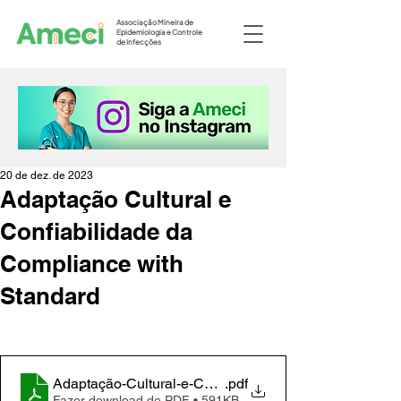
Associação Mineira de
Epidemiologia e Controle
de Infecções
20 de dez. de 2023
Adaptação Cultural e
Confiabilidade da
Compliance with
Standard
Adaptação-Cultural-e-Confiabilidade-da-Compliance-w
.pdf
Fazer download de PDF • 591KB