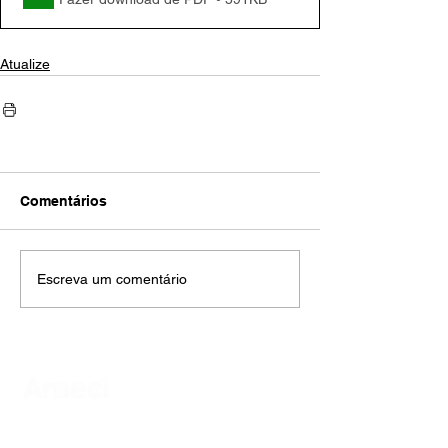
Atualize
Comentários
Escreva um comentário
AMECI - Associação Mineira de Epidemiologia
e Controle de Infecções