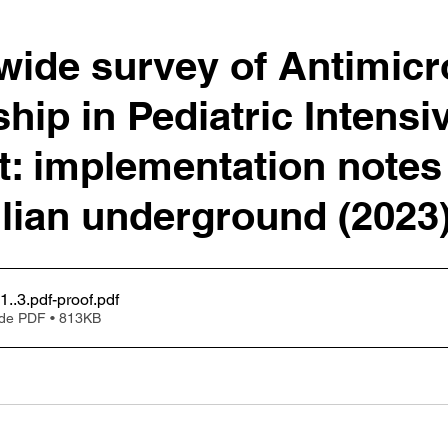
wide survey of Antimicr
hip in Pediatric Intensi
t: implementation notes
ilian underground (2023
..3.pdf-proof
.pdf
 de PDF • 813KB