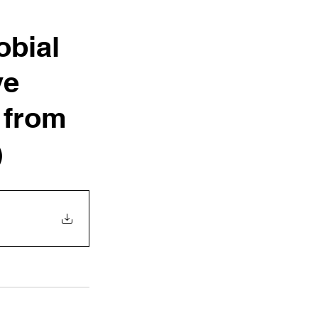
obial
ve
 from
)