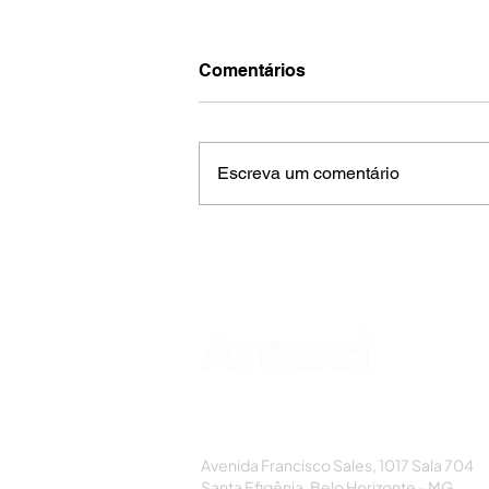
Comentários
Escreva um comentário
AMECI - Associação Mineira de Epidemi
e Controle de Infecções
Avenida Francisco Sales, 1017 Sala 704
Santa Efigênia, Belo Horizonte - MG