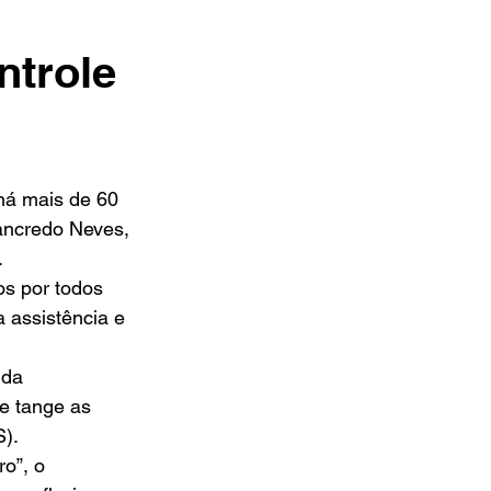
ntrole
Tancredo Neves, 
.
s por todos 
 assistência e 
 da 
e tange as 
S).
o”, o 