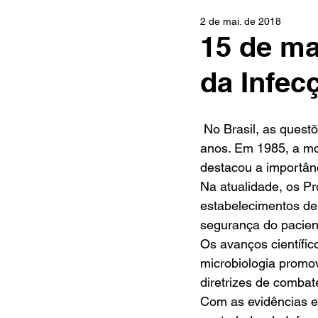
2 de mai. de 2018
15 de ma
da Infec
 No Brasil, as questões relacionadas ao controle de infecções são relatadas há mais de 60 
anos. Em 1985, a mor
destacou a importân
Na atualidade, os Pr
estabelecimentos de
segurança do pacien
Os avanços científi
microbiologia promo
diretrizes de combat
Com as evidências em