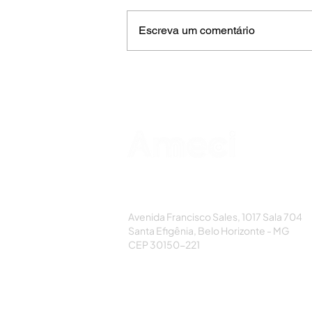
Escreva um comentário
AMECI - Associação Mineira de Epidemi
e Controle de Infecções
Avenida Francisco Sales, 1017 Sala 704
Santa Efigênia, Belo Horizonte - MG
CEP 30150-221