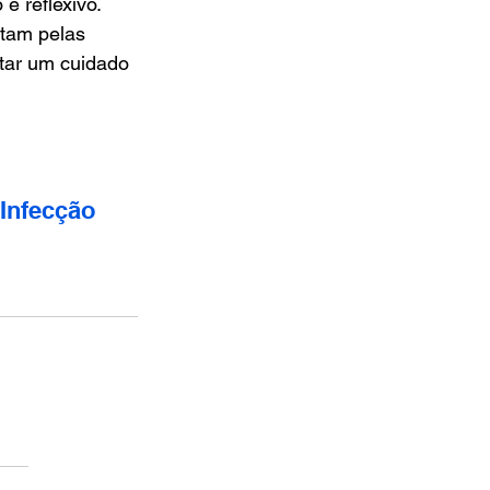
e reflexivo.
tam pelas 
tar um cuidado 
Infecção 