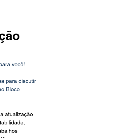
cção
para você! 
a para discutir 
no Bloco 
a atualização 
abilidade, 
abalhos 