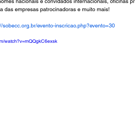
nomes nacionais e convidados internacionais, oficinas pr
ca das empresas patrocinadoras e muito mais!
://sobecc.org.br/evento-inscricao.php?evento=30
com/watch?v=mQQgkC6exsk